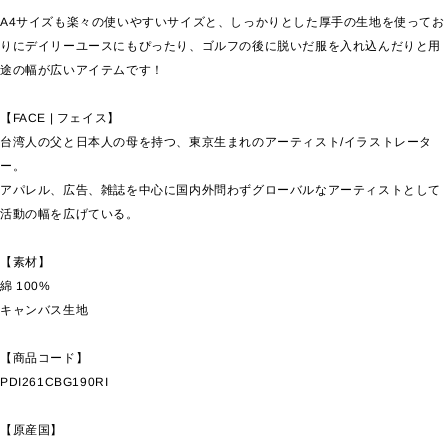
A4サイズも楽々の使いやすいサイズと、しっかりとした厚手の生地を使ってお
りにデイリーユースにもぴったり、ゴルフの後に脱いだ服を入れ込んだりと用
途の幅が広いアイテムです！
【FACE | フェイス】
台湾人の父と日本人の母を持つ、東京生まれのアーティスト/イラストレータ
ー。
アパレル、広告、雑誌を中心に国内外問わずグローバルなアーティストとして
活動の幅を広げている。
【素材】
綿 100%
キャンバス生地
【商品コード】
PDI261CBG190RI
【原産国】