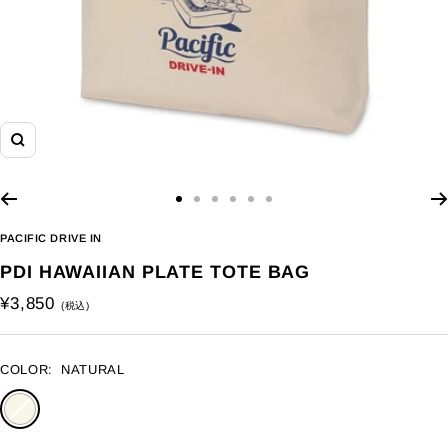
ズ
ー
ム
ス
ス
ス
ス
ス
ス
イ
ラ
ラ
ラ
ラ
ラ
ラ
ン
PACIFIC DRIVE IN
イ
イ
イ
イ
イ
イ
PDI HAWAIIAN PLATE TOTE BAG
ド
ド
ド
ド
ド
ド
に
に
に
に
に
に
セ
¥3,850
移
移
移
移
移
移
ー
動
動
動
動
動
動
ル
1
2
3
4
5
6
COLOR:
NATURAL
価
NATURAL
格