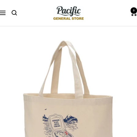
コ
Pacific
ン
0
ナ
GENERAL
テ
ビ
STORE
ン
ゲ
ツ
ー
へ
シ
ス
ョ
キ
ン
ッ
プ